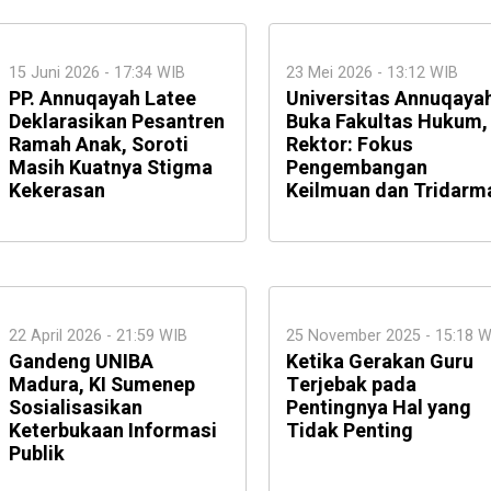
15 Juni 2026 - 17:34 WIB
23 Mei 2026 - 13:12 WIB
PP. Annuqayah Latee
Universitas Annuqaya
Deklarasikan Pesantren
Buka Fakultas Hukum,
Ramah Anak, Soroti
Rektor: Fokus
Masih Kuatnya Stigma
Pengembangan
Kekerasan
Keilmuan dan Tridarm
22 April 2026 - 21:59 WIB
25 November 2025 - 15:18 W
Gandeng UNIBA
Ketika Gerakan Guru
Madura, KI Sumenep
Terjebak pada
Sosialisasikan
Pentingnya Hal yang
Keterbukaan Informasi
Tidak Penting
Publik