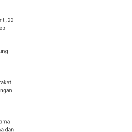
ti, 22
nep
dung
rakat
dengan
ulama
ma dan