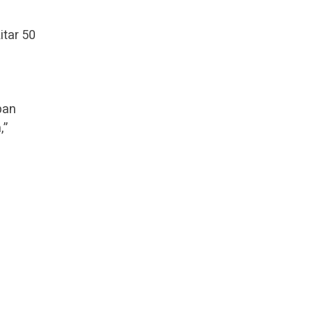
itar 50
pan
,”