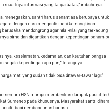
kin masifnya informasi yang tanpa batas,” imbuhmya.
apa, menegaskan, santri harus senantiasa berupaya untuk
egara dengan cara mengantisipasi kemungkinan-
g berusaha mendongrong agar nilai-nilai yang terkadung
hirnya sirna dan digantikan dengan kepentingan paham-
uasinya, keselamatan, kedamaian, dan keutuhan bangsa
tas segala kepentingan apa pun,” terangnya.
arga mati yang sudah tidak bisa ditawar-tawar lagi,”
 momentum HSN mampu memberikan dampak positif ter
kat Sumenep pada khususnya. Masyarakat santri dihar
i positif bagi pembangunan bangsa.