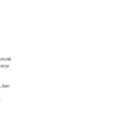
puncak
kerja
, dan
a