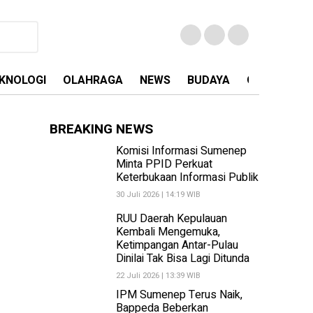
KNOLOGI
OLAHRAGA
NEWS
BUDAYA
OPINI
MA
BREAKING NEWS
Komisi Informasi Sumenep
Minta PPID Perkuat
Keterbukaan Informasi Publik
30 Juli 2026 | 14:19 WIB
RUU Daerah Kepulauan
Kembali Mengemuka,
Ketimpangan Antar-Pulau
Dinilai Tak Bisa Lagi Ditunda
22 Juli 2026 | 13:39 WIB
IPM Sumenep Terus Naik,
Bappeda Beberkan