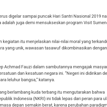
rus digelar sampai puncak Hari Santri Nasional 2019 nan
ya adalah juga demi mensukseskan program Visit Sume
an kegiatan itu menjelaskan nilai-nilai moral yang terkan
ara yang unik, wawasan tasawuf dikombinasikan dengan
nep Achmad Fauzi dalam sambutannya mengajak masya
rsatuan dan kesatuan negara ini. “Negeri ini didirikan 
ara leluhur bangsa,” katanya.
yang berlambang kuda terbang itu mengutarakan bahwa
ublik Indonesia (NKRI) ini tidak lepas dari peran para 
n masa depan semakin berat, karena perubahan paradig