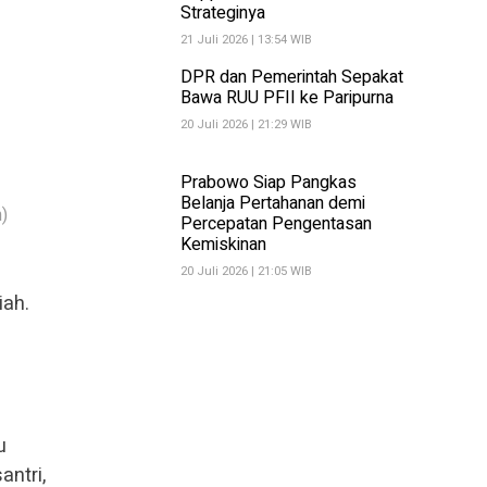
Strateginya
21 Juli 2026 | 13:54 WIB
DPR dan Pemerintah Sepakat
Bawa RUU PFII ke Paripurna
20 Juli 2026 | 21:29 WIB
Prabowo Siap Pangkas
Belanja Pertahanan demi
)
Percepatan Pengentasan
Kemiskinan
20 Juli 2026 | 21:05 WIB
iah.
u
ntri,