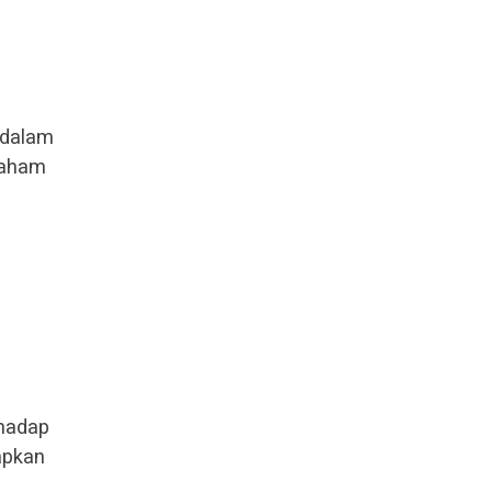
 dalam
paham
hadap
apkan