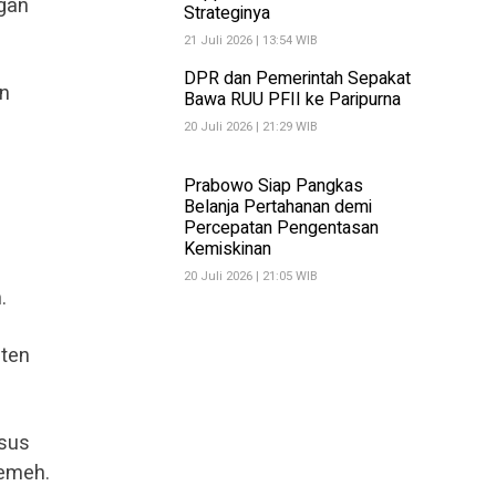
gan
Strateginya
21 Juli 2026 | 13:54 WIB
DPR dan Pemerintah Sepakat
en
Bawa RUU PFII ke Paripurna
20 Juli 2026 | 21:29 WIB
Prabowo Siap Pangkas
Belanja Pertahanan demi
Percepatan Pengentasan
Kemiskinan
20 Juli 2026 | 21:05 WIB
.
aten
asus
temeh.