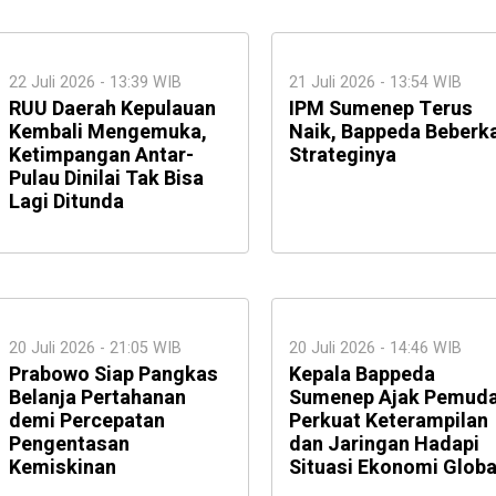
22 Juli 2026 - 13:39 WIB
21 Juli 2026 - 13:54 WIB
RUU Daerah Kepulauan
IPM Sumenep Terus
Kembali Mengemuka,
Naik, Bappeda Beberk
Ketimpangan Antar-
Strateginya
Pulau Dinilai Tak Bisa
Lagi Ditunda
20 Juli 2026 - 21:05 WIB
20 Juli 2026 - 14:46 WIB
Prabowo Siap Pangkas
Kepala Bappeda
Belanja Pertahanan
Sumenep Ajak Pemud
demi Percepatan
Perkuat Keterampilan
Pengentasan
dan Jaringan Hadapi
Kemiskinan
Situasi Ekonomi Globa