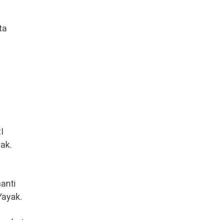
ta
I
ak.
anti
ayak.