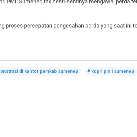
ri PMII Sumenep tak henti-hentinya mengawal perda te
g proses percepatan pengesahan perda yang saat ini t
onstrasi di kantor pemkab sumenep
kopri pmii sumenep