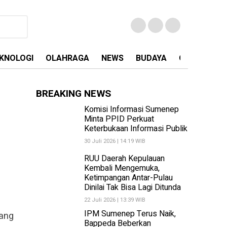
KNOLOGI
OLAHRAGA
NEWS
BUDAYA
OPINI
MA
BREAKING NEWS
Komisi Informasi Sumenep
Minta PPID Perkuat
Keterbukaan Informasi Publik
30 Juli 2026 | 14:19 WIB
RUU Daerah Kepulauan
Kembali Mengemuka,
Ketimpangan Antar-Pulau
Dinilai Tak Bisa Lagi Ditunda
22 Juli 2026 | 13:39 WIB
IPM Sumenep Terus Naik,
bang
Bappeda Beberkan