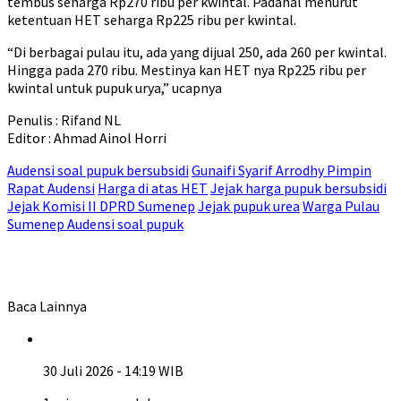
tembus seharga Rp270 ribu per kwintal. Padahal menurut
ketentuan HET seharga Rp225 ribu per kwintal.
“Di berbagai pulau itu, ada yang dijual 250, ada 260 per kwintal.
Hingga pada 270 ribu. Mestinya kan HET nya Rp225 ribu per
kwintal untuk pupuk urya,” ucapnya
Penulis : Rifand NL
Editor : Ahmad Ainol Horri
Audensi soal pupuk bersubsidi
Gunaifi Syarif Arrodhy Pimpin
Rapat Audensi
Harga di atas HET
Jejak harga pupuk bersubsidi
Jejak Komisi II DPRD Sumenep
Jejak pupuk urea
Warga Pulau
Sumenep Audensi soal pupuk
Baca Lainnya
30 Juli 2026 - 14:19 WIB